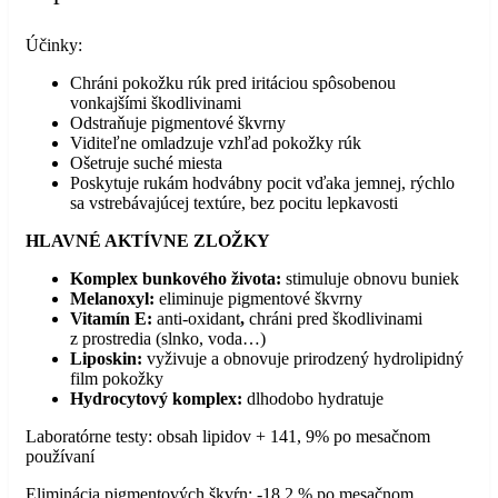
Účinky:
Chráni pokožku rúk pred iritáciou spôsobenou
vonkajšími škodlivinami
Odstraňuje pigmentové škvrny
Viditeľne omladzuje vzhľad pokožky rúk
Ošetruje suché miesta
Poskytuje rukám hodvábny pocit vďaka jemnej, rýchlo
sa vstrebávajúcej textúre, bez pocitu lepkavosti
HLAVNÉ AKTÍVNE ZLOŽKY
Komplex bunkového života:
stimuluje obnovu buniek
Melanoxyl:
eliminuje pigmentové škvrny
Vitamín E:
anti-oxidant
,
chráni pred škodlivinami
z prostredia (slnko, voda…)
Liposkin:
vyživuje a obnovuje prirodzený hydrolipidný
film pokožky
Hydrocytový komplex:
dlhodobo hydratuje
Laboratórne testy: obsah lipidov + 141, 9% po mesačnom
používaní
Eliminácia pigmentových škvŕn: -18,2 % po mesačnom