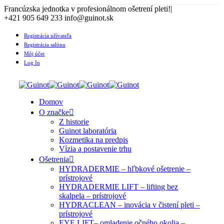
Francúzska jednotka v profesionálnom ošetrení pleti!
|
+421 905 649 233 info@guinot.sk
Registrácia užívateľa
Registrácia salónu
Môj účet
Log In
Domov
O značke
Z historie
Guinot laboratória
Kozmetika na predpis
Vízia a postavenie trhu
Ošetrenia
HYDRADERMIE – hľbkové ošetrenie –
prístrojové
HYDRADERMIE LIFT – lifting bez
skalpela – prístrojové
HYDRACLEAN – inovácia v čistení pleti –
prístrojové
EYE LIFT– omladenie očného okolia –