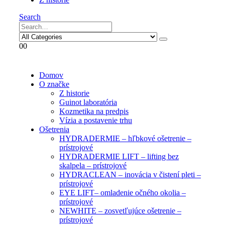
Search
0
0
Domov
O značke
Z historie
Guinot laboratória
Kozmetika na predpis
Vízia a postavenie trhu
Ošetrenia
HYDRADERMIE – hľbkové ošetrenie –
prístrojové
HYDRADERMIE LIFT – lifting bez
skalpela – prístrojové
HYDRACLEAN – inovácia v čistení pleti –
prístrojové
EYE LIFT– omladenie očného okolia –
prístrojové
NEWHITE – zosvetľujúce ošetrenie –
prístrojové