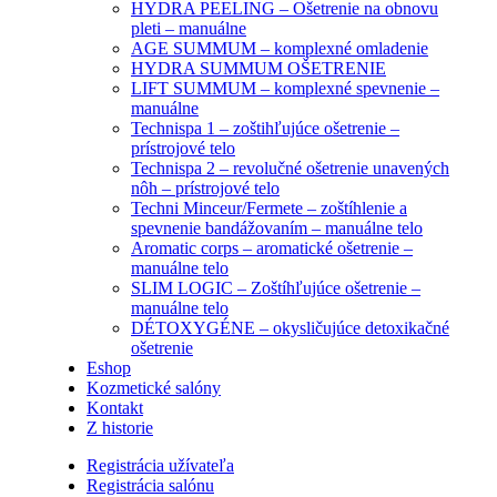
HYDRA PEELING – Ošetrenie na obnovu
pleti – manuálne
AGE SUMMUM – komplexné omladenie
HYDRA SUMMUM OŠETRENIE
LIFT SUMMUM – komplexné spevnenie –
manuálne
Technispa 1 – zoštihľujúce ošetrenie –
prístrojové telo
Technispa 2 – revolučné ošetrenie unavených
nôh – prístrojové telo
Techni Minceur/Fermete – zoštíhlenie a
spevnenie bandážovaním – manuálne telo
Aromatic corps – aromatické ošetrenie –
manuálne telo
SLIM LOGIC – Zoštíhľujúce ošetrenie –
manuálne telo
DÉTOXYGÉNE – okysličujúce detoxikačné
ošetrenie
Eshop
Kozmetické salóny
Kontakt
Z historie
Registrácia užívateľa
Registrácia salónu