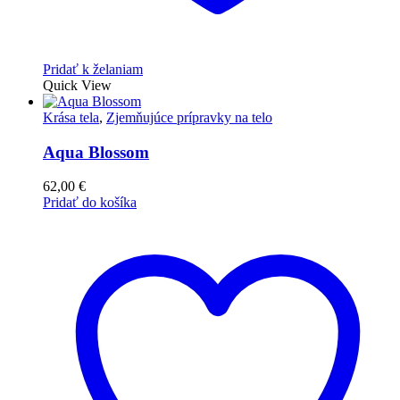
Pridať k želaniam
Quick View
Krása tela
,
Zjemňujúce prípravky na telo
Aqua Blossom
62,00
€
Pridať do košíka