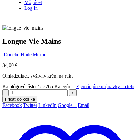
Môj účet
Log In
Longue Vie Mains
Douche Huile Mirific
34,00
€
Omladzujúci, výživný krém na ruky
Katalógové číslo:
512265
Kategória:
Zjemňujúce prípravky na telo
-
+
Pridať do košíka
Facebook
Twitter
LinkedIn
Google +
Email