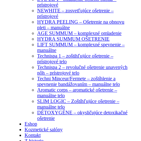
prístrojové
NEWHITE – zosvetľujúce ošetrenie –
prístrojové
HYDRA PEELING – Ošetrenie na obnovu
pleti – manuálne
AGE SUMMUM – komplexné omladenie
HYDRA SUMMUM OŠETRENIE
LIFT SUMMUM – komplexné spevnenie –
manuálne
Technispa 1 – zoštihľujúce ošetrenie –
prístrojové telo
Technispa 2 – revolučné ošetrenie unavených
nôh – prístrojové telo
Techni Minceur/Fermete – zoštíhlenie a
spevnenie bandážovaním – manuálne telo
Aromatic corps – aromatické ošetrenie –
manuálne telo
SLIM LOGIC – Zoštíhľujúce ošetrenie –
manuálne telo
DÉTOXYGÉNE – okysličujúce detoxikačné
ošetrenie
Eshop
Kozmetické salóny
Kontakt
Z historie