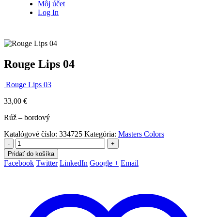
Môj účet
Log In
Rouge Lips 04
Rouge Lips 03
33,00
€
Rúž – bordový
Katalógové číslo:
334725
Kategória:
Masters Colors
-
+
Pridať do košíka
Facebook
Twitter
LinkedIn
Google +
Email