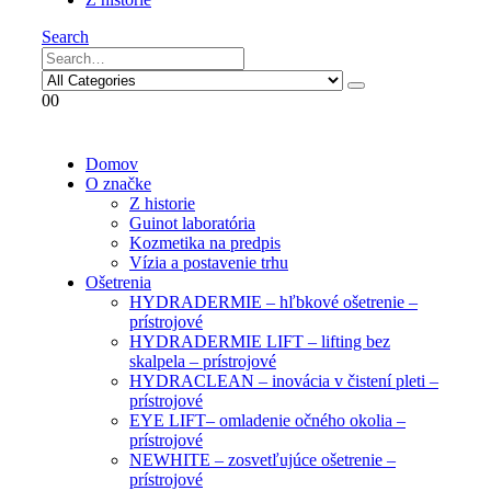
Search
0
0
Domov
O značke
Z historie
Guinot laboratória
Kozmetika na predpis
Vízia a postavenie trhu
Ošetrenia
HYDRADERMIE – hľbkové ošetrenie –
prístrojové
HYDRADERMIE LIFT – lifting bez
skalpela – prístrojové
HYDRACLEAN – inovácia v čistení pleti –
prístrojové
EYE LIFT– omladenie očného okolia –
prístrojové
NEWHITE – zosvetľujúce ošetrenie –
prístrojové