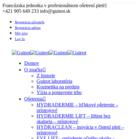
Francúzska jednotka v profesionálnom ošetrení pleti!
|
+421 905 649 233 info@guinot.sk
Registrácia užívateľa
Registrácia salónu
Môj účet
Log In
Domov
O značke
Z historie
Guinot laboratória
Kozmetika na predpis
Vízia a postavenie trhu
Ošetrenia
HYDRADERMIE – hľbkové ošetrenie –
prístrojové
HYDRADERMIE LIFT – lifting bez
skalpela – prístrojové
HYDRACLEAN – inovácia v čistení pleti –
prístrojové
EYE LIFT– omladenie očného okolia –