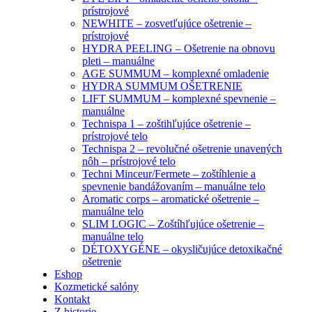
prístrojové
NEWHITE – zosvetľujúce ošetrenie –
prístrojové
HYDRA PEELING – Ošetrenie na obnovu
pleti – manuálne
AGE SUMMUM – komplexné omladenie
HYDRA SUMMUM OŠETRENIE
LIFT SUMMUM – komplexné spevnenie –
manuálne
Technispa 1 – zoštihľujúce ošetrenie –
prístrojové telo
Technispa 2 – revolučné ošetrenie unavených
nôh – prístrojové telo
Techni Minceur/Fermete – zoštíhlenie a
spevnenie bandážovaním – manuálne telo
Aromatic corps – aromatické ošetrenie –
manuálne telo
SLIM LOGIC – Zoštíhľujúce ošetrenie –
manuálne telo
DÉTOXYGÉNE – okysličujúce detoxikačné
ošetrenie
Eshop
Kozmetické salóny
Kontakt
Z historie