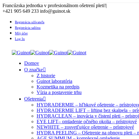
Francúzska jednotka v profesionálnom ošetrení pleti!
|
+421 905 649 233 info@guinot.sk
Registrácia užívateľa
Registrácia salónu
Môj účet
Log In
Domov
O značke
Z historie
Guinot laboratória
Kozmetika na predpis
Vízia a postavenie trhu
Ošetrenia
HYDRADERMIE – hľbkové ošetrenie – prístrojov
HYDRADERMIE LIFT – lifting bez skalpela – prís
HYDRACLEAN – inovácia v čistení pleti – prístro
EYE LIFT– omladenie očného okolia – prístrojové
NEWHITE – zosvetľujúce ošetrenie – prístrojové
HYDRA PEELING – Ošetrenie na obnovu pleti – 
AGE SUMMUM – komplexné omladenie