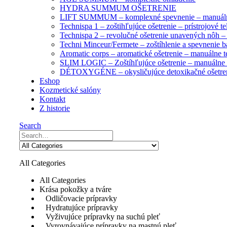
HYDRA SUMMUM OŠETRENIE
LIFT SUMMUM – komplexné spevnenie – manuál
Technispa 1 – zoštihľujúce ošetrenie – prístrojové te
Technispa 2 – revolučné ošetrenie unavených nôh – p
Techni Minceur/Fermete – zoštíhlenie a spevnenie 
Aromatic corps – aromatické ošetrenie – manuálne t
SLIM LOGIC – Zoštíhľujúce ošetrenie – manuálne 
DÉTOXYGÉNE – okysličujúce detoxikačné ošetre
Eshop
Kozmetické salóny
Kontakt
Z historie
Search
All Categories
All Categories
Krása pokožky a tváre
Odličovacie prípravky
Hydratujúce prípravky
Vyživujúce prípravky na suchú pleť
Vyrovnávajúce prípravky na mastnú pleť