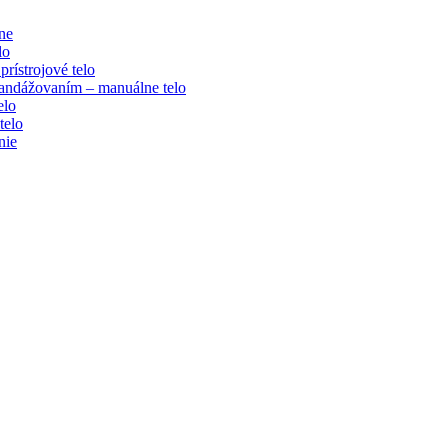
ne
lo
rístrojové telo
bandážovaním – manuálne telo
elo
telo
nie